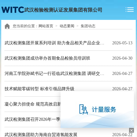
武汉检验检测认证发展集团有限公司
您当前的位置：
网站首页
>
动态要闻
>
集团动态
武汉检测集团开展系列培训 助力食品相关产品企业质量提升
2026-05-13
武汉检测集团成功举办首期食品检验员培训班
2026-04-30
河南工学院孙斌书记一行莅临武汉检测集团 调研交流电线电缆产学研合作
2026-04-27
技术赋能零碳转型 标准引领品牌升级
2026-04-27
凝心聚力担使命 规范高效启新程
2026-04-27
武汉检测集团召开2026年一季度经营形势分析会暨质量提升双月行动会议
2026-04-22
武汉检测集团助力海南自贸港氢能发展
2026-04-22