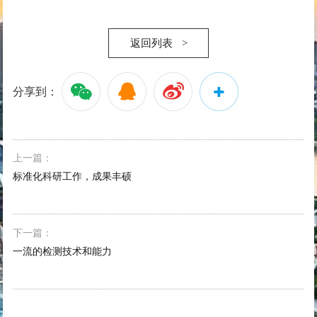
返回列表
>
分享到：
上一篇：
标准化科研工作，成果丰硕
下一篇：
一流的检测技术和能力