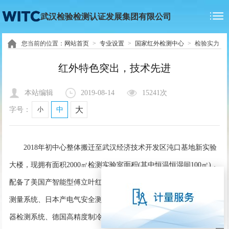
武汉检验检测认证发展集团有限公司
您当前的位置：
网站首页
>
专业设置
>
国家红外检测中心
>
检验实力
红外特色突出，技术先进
本站编辑
2019-08-14
15241次
大
字号：
小
中
2018年初中心整体搬迁至武汉经济技术开发区沌口基地新实验
大楼，现拥有面积2000㎡检测实验室面积(其中恒温恒湿间100㎡)，
配备了美国产智能型傅立叶红外分光光谱仪、美国产自动分光辐射
测量系统、日本产电气安全测量系统、高精度标准黑体、红外探测
器检测系统、德国高精度制冷型热像仪、美国产激光功率计、美国