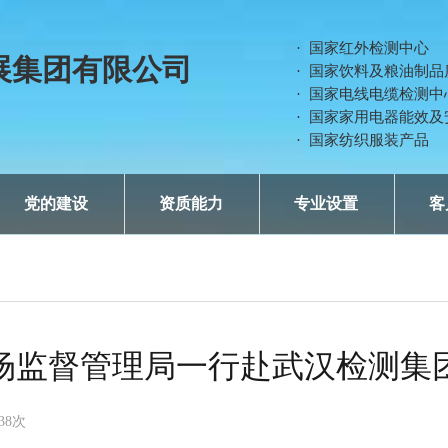
·
国家红外检测中心
展集团有限公司
·
国家饮料及粮油制品
·
国家电线电缆检测中
·
国家家用电器能效及
·
国家纺织服装产品
党的建设
资质能力
专业设置
客
场监督管理局一行赴武汉检测集
338次