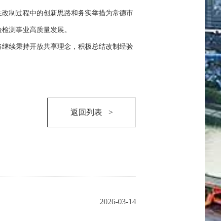
在改制过程中的创新思路和务实举措为常德市
验检测事业高质量发展。
将继续秉持开放共享理念，积极总结改制经验
返回列表
>
2026-03-14