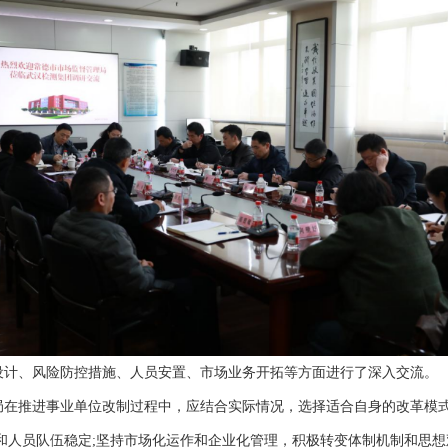
设计、风险防控措施、人员安置、市场业务开拓等方面进行了深入交流。
局在推进事业单位改制过程中，应结合实际情况，选择适合自身的改革模式
和人员队伍稳定;坚持市场化运作和企业化管理，积极转变体制机制和思想