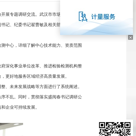
经验开展专题调研交流。武汉市市场监督管理局
副书记、纪委书记翟曹敏及相关部门负责人参
检测中心，详细了解中心技术能力、资质范围
政府深化事业单位改革、推进检验检测机构整
台，更好地服务区域经济高质量发展。
调整、未来发展战略等方面进行了系统阐述。
秩序不乱。同时，贯彻落实盛阅春书记调研公
值和企业可持续发展。